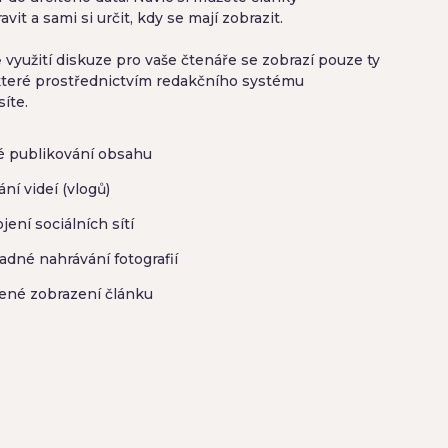
vit a sami si určit, kdy se mají zobrazit.
 využití diskuze pro vaše čtenáře se zobrazí pouze ty
které prostřednictvím redakčního systému
íte.
é publikování obsahu
ání videí (vlogů)
jení sociálních sítí
dné nahrávání fotografií
ené zobrazení článku