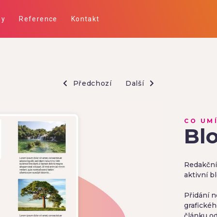
ny
Reference
Kontakt
Předchozí
Další
CO UM
Blo
Redakční
aktivní b
Přidání 
grafickéh
článku od