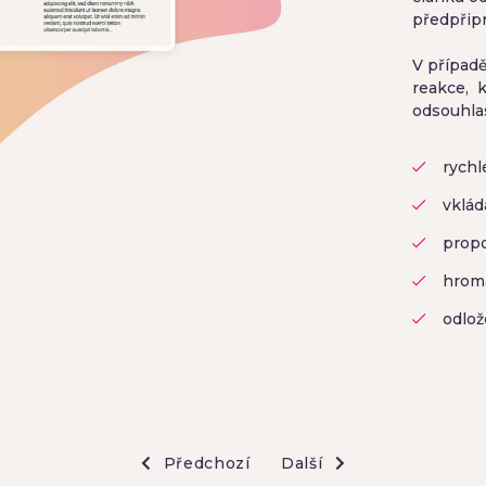
předpřipra
V případě
reakce, 
odsouhlas
rychl
vklád
propo
hroma
odlož
Předchozí
Další