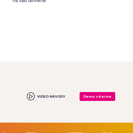
na vaší doméně
VIDEO NÁVODY
Demo zdarma