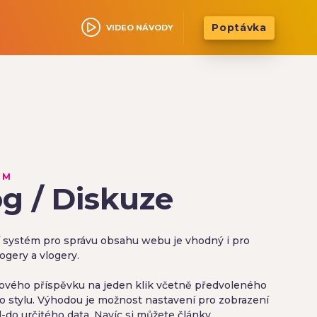
Poptávka
VIDEO NÁVODY
ÍM
g / Diskuze
 systém pro správu obsahu webu je vhodný i pro
logery a vlogery.
nového příspěvku na jeden klik včetně předvoleného
o stylu. Výhodou je možnost nastavení pro zobrazení
-do určitého data. Navíc si můžete články