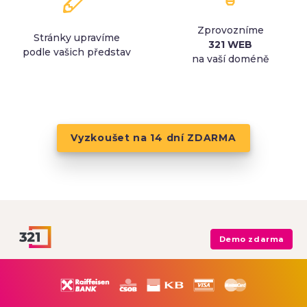
Zprovozníme
Stránky upravíme
321 WEB
podle vašich představ
na vaší doméně
Vyzkoušet na 14 dní ZDARMA
Demo zdarma