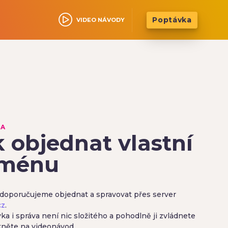
Poptávka
VIDEO NÁVODY
NA
 objednat vlastní
ménu
oporučujeme objednat a spravovat přes server
cz
.
a i správa není nic složitého a pohodlně ji zvládnete
kněte na videonávod.