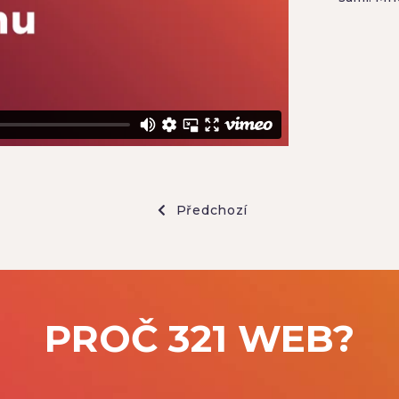
Předchozí
PROČ 321 WEB?