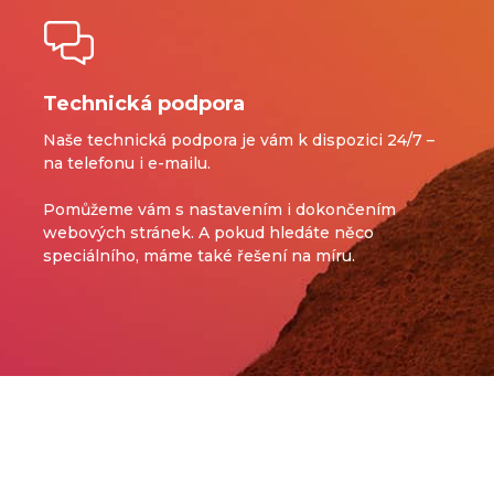
Technická podpora
Naše technická podpora je vám k dispozici 24/7 –
na telefonu i e-mailu.
Pomůžeme vám s nastavením i dokončením
webových stránek.
A pokud hledáte něco
speciálního, máme také řešení na míru.