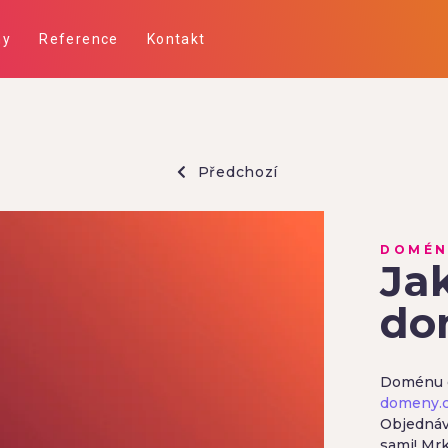
ny
Reference
Kontakt
Předchozí
DOMÉ
Jak
do
Doménu d
domeny.
Objednávk
sami! Mr