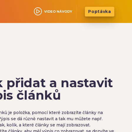
Poptávka
VIDEO NÁVODY
 přidat a nastavit
pis článků
nků je položka, pomocí které zobrazíte články na
Výpis se dá různě nastavit a tak mu můžete např.
jak, kolik, a které články se mají zobrazovat.
říte články, aby měl výpis co zobrazovat, se dozvíte ve