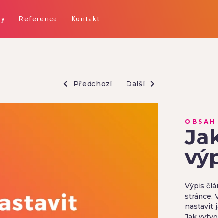
ny
Reference
Kontakt
Předchozí
Další
OBSAH
Jak
vý
Výpis člá
stránce. 
nastavit 
Jak vytvo