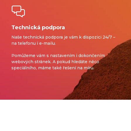
Technická podpora
Naše technická podpora je vám k dispozici 24/7 –
na telefonu i e-mailu.
Pomůžeme vám s nastavením i dokončením
webových stránek.
A pokud hledáte něco
speciálního, máme také řešení na míru.