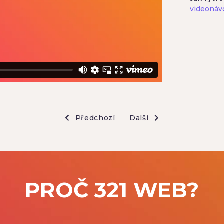
videonáv
Předchozí
Další
PROČ 321 WEB?