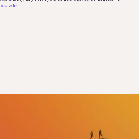
odu zde
.