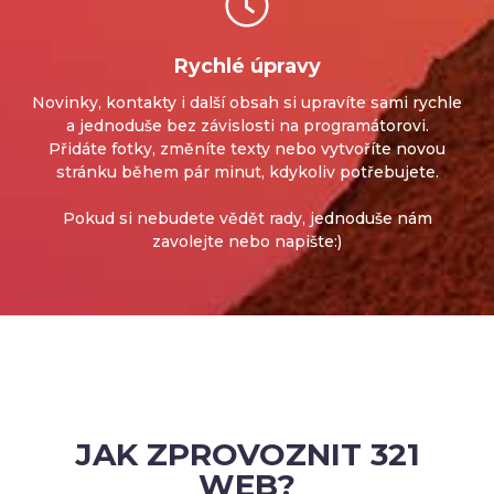
Rychlé úpravy
Novinky, kontakty i další obsah si upravíte sami rychle
a jednoduše bez závislosti na programátorovi.
Přidáte fotky, změníte texty nebo vytvoříte novou
stránku během pár minut, kdykoliv potřebujete.
Pokud si nebudete vědět rady, jednoduše nám
zavolejte nebo napište:)
JAK ZPROVOZNIT 321
WEB?