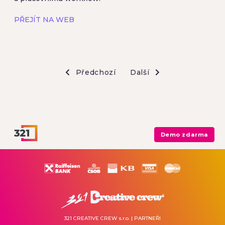
PŘEJÍT NA WEB
Předchozí
Další
Demo zdarma
321 CREATIVE CREW s.r.o.
| PARTNEŘI