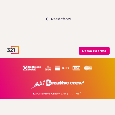
Předchozí
Demo zdarma
321 CREATIVE CREW s.r.o.
| PARTNEŘI