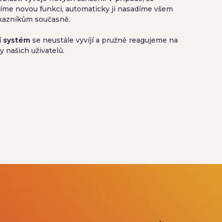
íme novou funkci, automaticky ji nasadíme všem
kazníkům současně.
í systém
se neustále vyvíjí a pružně reagujeme na
 našich uživatelů.