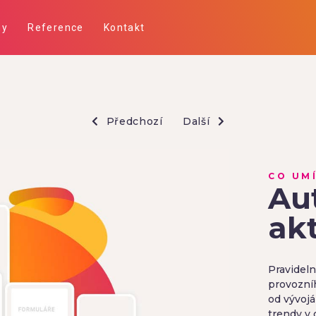
ny
Reference
Kontakt
Předchozí
Další
CO UM
Au
ak
Pravideln
provozní
od vývoj
trendy v 