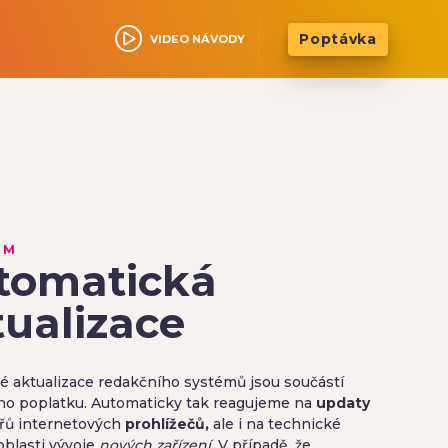
Poptávka
VIDEO NÁVODY
ÍM
tomatická
tualizace
é aktualizace redakčního systémů jsou součástí
ho poplatku. Automaticky tak reagujeme na
updaty
ářů internetových
prohlížečů,
ale i na technické
oblasti vývoje
nových zařízení
. V případě, že