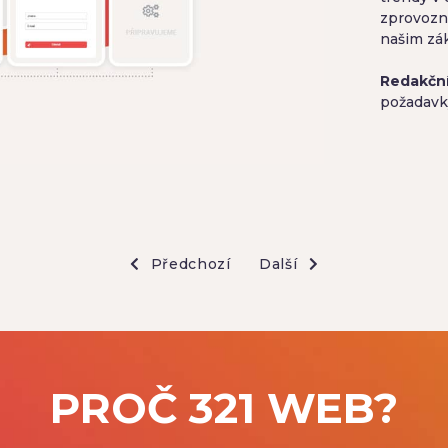
zprovozn
našim zá
Redakčn
požadavky
Předchozí
Další
PROČ 321 WEB?